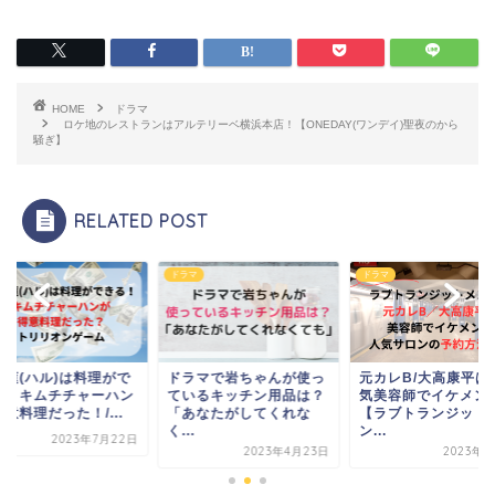
HOME
ドラマ
ロケ地のレストランはアルテリーベ横浜本店！【ONEDAY(ワンデイ)聖夜のから
騒ぎ】
RELATED POST
ドラマ
ドラマ
ドラマ
料理がで
ドラマで岩ちゃんが使っ
元カレB/大高康平は超人
目黒
ャーハン
ているキッチン用品は？
気美容師でイケメン!
きる
...
「あなたがしてくれな
【ラブトランジットメ
が得意
く...
ン...
年7月22日
2023年4月23日
2023年6月8日