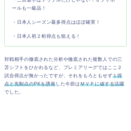
ールも一級品！
・日本人シーズン最多得点はほぼ確実！
・日本人初２桁得点も狙える！
対戦相手の徹底された分析や徹底された複数人での三
苫シフトをひかれるなど、プレミアリーグではここ２
試合得点が無かったですが、それをもろともせず
１得
点と先制点のPKを誘発
した今節は
ＭＶＰに値する活躍
でした。