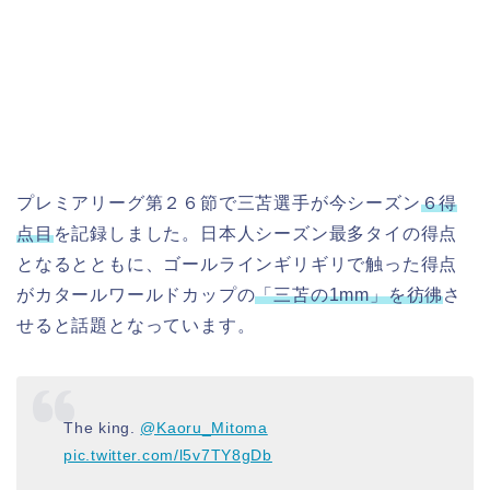
プレミアリーグ第２６節で三苫選手が今シーズン
６得
点目
を記録しました。日本人シーズン最多タイの得点
となるとともに、ゴールラインギリギリで触った得点
がカタールワールドカップの
「三苫の1mm」を彷彿
さ
せると話題となっています。
The king.
@Kaoru_Mitoma
pic.twitter.com/l5v7TY8gDb