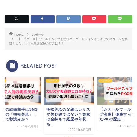
HOME
スポーツ
【三苫ゴール】ワールドカップを彷彿？！ゴールラインギリギリでのゴールを解
説！また、日本人最多記録の行方は？！
RELATED POST
ーツ
スポーツ
スポーツ
安律の結婚相手はSNS
明松美玖の父親はカリス
【カタールワールド
人気の「明松美玖」！
マ美容師ではない？実家
プ決勝】優勝すらも
公認で秒読みか？
は金持ちで経歴や年収
たPKの歴史！
も...
2023年2月1日
2022年12月
2024年6月3日