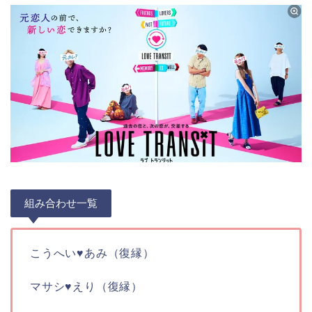
組み合わせ一覧
こうへい♥あみ（復縁）
マサシ♥えり（復縁）