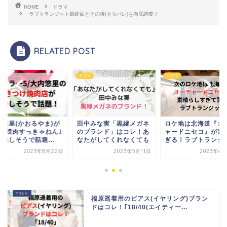
HOME
ドラマ
ラブトランジット最終回とその後(ネタバレ)を徹底調査！
RELATED POST
マ
ドラマ
ドラマ
内悠里(かおるやま)が
田中みな実「黒縁メガネ
ロケ地は北海道『オ
く｢焼肉すっきゃねん｣
のブランド」はコレ！あ
ャードニセコ』が素
味しそうで話題...
なたがしてくれなくても
ぎる！ラブトランジ
2023年8月22日
2023年5月11日
2023年6月
福原遥着用のピアス(イヤリング)ブラン
ドはコレ！｢18/40(エイティー...