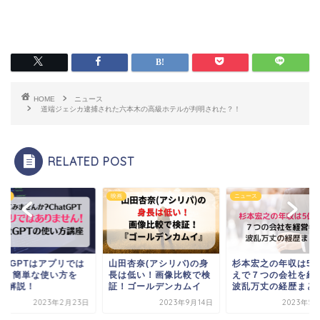
HOME
ニュース
道端ジェシカ逮捕された六本木の高級ホテルが判明された？！
RELATED POST
映画
ニュース
ニュー
プリでは
山田杏奈(アシリパ)の身
杉本宏之の年収は5億越
Cha
い方を
長は低い！画像比較で検
えで７つの会社を経営！
ない
証！ゴールデンカムイ
波乱万丈の経歴まとめ
PC
年2月23日
2023年9月14日
2023年5月21日