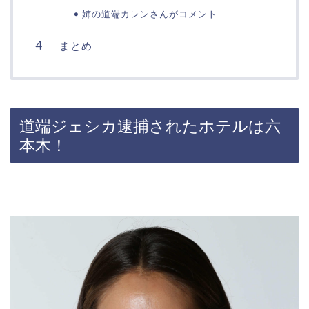
姉の道端カレンさんがコメント
まとめ
道端ジェシカ逮捕されたホテルは六
本木！