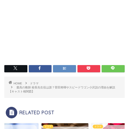
HOME
ドラマ
最高の教師 校長先生役は誰？菅田将暉やスピードワゴン小沢説の理由を解説
【キャスト相関図】
RELATED POST
マ
ドラマ
ドラマ