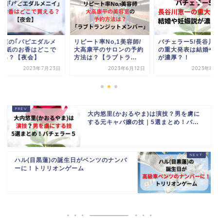
ート率No,1美容師/
バチェラー5/長谷川恵一
目黒蓮の｢パピエダ
高康平のサロンの予約
の重大発表は結婚や妊娠
ニイ｣紙のお香はど
は？【ラブトラ...
が濃厚？！
買える？【夜会】
2023年6月12日
2023年8月23日
2023年7月
大内悠里(かおるやま)は演技？男を虜に
する元キャバ嬢の技｜5選まとめ！バ...
ハル(目黒蓮)の誕生日がベンツのナンバ
ーに！トリリオンゲーム