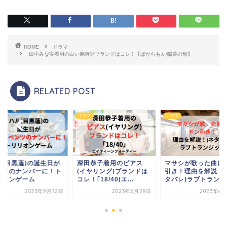
HOME
ドラマ
田中みな実着用の白い腕時計ブランドはコレ！【ばからもん/陽菜の母】
RELATED POST
マ
ドラマ
ドラマ
ル(目黒蓮)の誕生日が
深田恭子着用のピアス
マサシが歌った曲に
ンツのナンバーに！ト
(イヤリング)ブランドは
引き！理由を解説！(
リオンゲーム
コレ！｢18/40(エ...
タバレ)ラブトランジッ
2023年9月12日
2023年6月29日
2023年6月