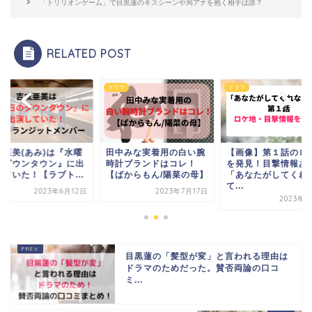
「トリリオンゲーム」で目黒蓮のキスシーンや局アナを抱く相手は誰？
RELATED POST
マ
ドラマ
ドラマ
中みな実着用の白い腕
【画像】第１話のロケ地
吉成亜美(あみ)は『
計ブランドはコレ！
を発見！目撃情報あり
日のダウンタウン』
ばからもん/陽菜の母】
「あなたがしてくれなく
演していた！【ラブト.
て...
2023年7月17日
2023年6
2023年4月9日
目黒蓮の「髪型が変」と言われる理由は
ドラマのためだった。賛否両論の口コ
ミ...