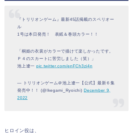
『トリリオンゲーム』最新45話掲載のスペリオー
ル
1号は本日発売！ 表紙＆巻頭カラー！！
「桐姫の衣裳がカラーで描けて楽しかったです。
Ｐ４のスカートに苦労しました（笑）」
池上遼一
pic.twitter.com/enFCh3zi4n
— トリリオンゲーム＠池上遼一【公式】最新６集
発売中！！ (@Ikegami_Ryoichi)
December 9,
2022
ヒロイン役は、