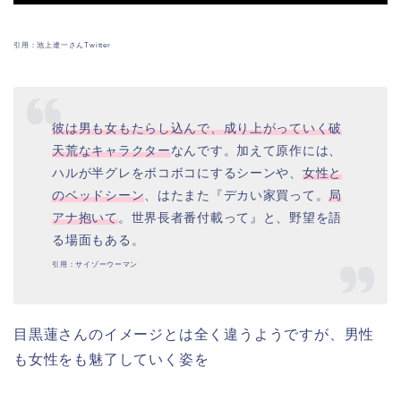
引用：池上遼一さんTwitter
彼は男も女もたらし込んで、成り上がっていく破
天荒なキャラクター
なんです。加えて原作には、
ハルが半グレをボコボコにするシーンや、
女性と
のベッドシーン
、はたまた『デカい家買って。
局
アナ抱いて
。世界長者番付載って』と、野望を語
る場面もある。
引用：サイゾーウーマン
目黒蓮さんのイメージとは全く違うようですが、男性
も女性をも魅了していく姿を