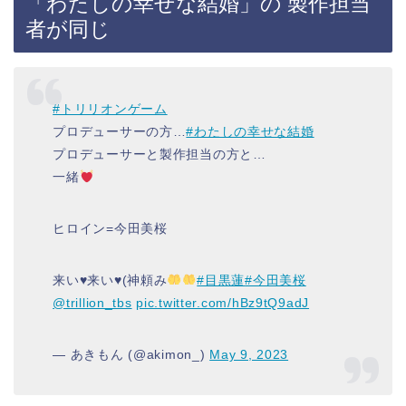
「わたしの幸せな結婚」の 製作担当
者が同じ
#トリリオンゲーム
プロデューサーの方…
#わたしの幸せな結婚
プロデューサーと製作担当の方と…
一緒
ヒロイン=今田美桜
来い
♥️
来い
♥️
(神頼み
#目黒蓮
#今田美桜
@trillion_tbs
pic.twitter.com/hBz9tQ9adJ
— あきもん (@akimon_)
May 9, 2023