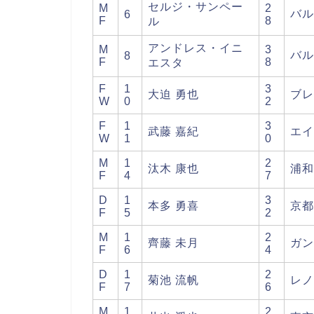
セルジ・サンペー
M
2
バル
6
F
8
ル
アンドレス・イニ
M
3
バル
8
F
8
エスタ
F
1
3
大迫 勇也
ブレ
W
0
2
F
1
3
武藤 嘉紀
エイ
W
1
0
M
1
2
汰木 康也
浦和
F
4
7
D
1
3
本多 勇喜
京都
F
5
2
M
1
2
齊藤 未月
ガン
F
6
4
D
1
2
菊池 流帆
レノ
F
7
6
M
1
2