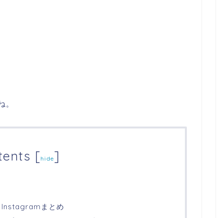
ね。
tents
[
]
hide
Instagramまとめ