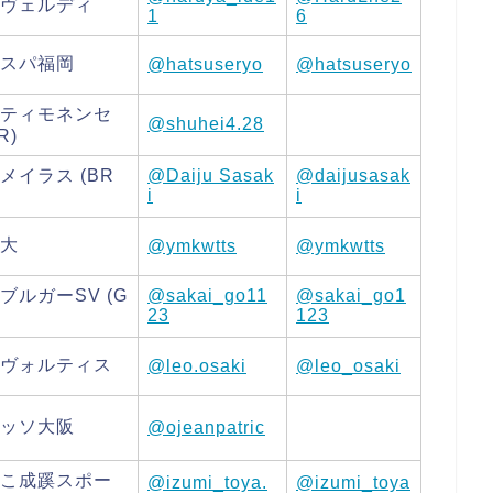
ヴェルディ
1
6
スパ福岡
@hatsuseryo
@hatsuseryo
ティモネンセ
@shuhei4.28
R)
メイラス (BR
@Daiju Sasak
@daijusasak
i
i
大
@ymkwtts
@ymkwtts
ブルガーSV (G
@sakai_go11
@sakai_go1
23
123
ヴォルティス
@leo.osaki
@leo_osaki
ッソ大阪
@ojeanpatric
こ成蹊スポー
@izumi_toya.
@izumi_toya