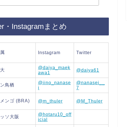
・Instagramまとめ
属
Instagram
Twitter
@daiya_maek
大
@daiya61
awa1
@iino_nanase
@nanasei__
ン鳥栖
i
7
メンゴ (BRA)
@m_thuler
@M_Thuler
@hotaru10_off
ッソ大阪
icial