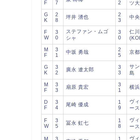
F
7
2
ツ大
G
2
2
坪井 湧也
中央
K
8
3
ステファン・ムゴ
仁川
F
3
3
W
0
0
シャ
(KO
M
3
2
中坂 勇哉
京都
F
1
5
サン
G
3
3
廣永 遼太郎
K
2
3
島
M
3
3
扇原 貴宏
横浜
F
3
1
ヴィ
D
3
1
尾崎 優成
F
4
9
ース
ヴィ
F
3
1
冨永 虹七
W
5
8
ース
ヴィ
M
3
1