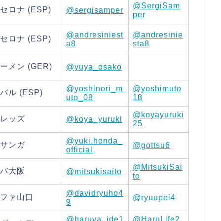
@SergiSam
セロナ (ESP)
@sergisamper
per
@andresiniest
@andresinie
セロナ (ESP)
a8
sta8
ーメン (GER)
@yuya_osako
@yoshinori_m
@yoshimuto
バル (ESP)
uto_09
18
@koyayuruki
レッズ
@koya_yuruki
25
@yuki.honda_
サンガ
@gottsu6
official
@MitsukiSai
バ大阪
@mitsukisaito
to
@davidryuho4
ファ山口
@ryuupei4
9
@haruya_ide1
@HaruLife2