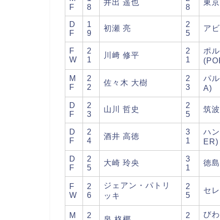
井出 遥也
東京
F
8
8
D
1
2
初瀬 亮
アビ
F
9
5
F
2
2
ポル
川﨑 修平
W
1
1
(PO
M
2
2
パル
佐々木 大樹
F
2
3
A)
D
2
2
山川 哲史
筑波
F
3
5
D
2
3
ハン
酒井 高徳
F
4
1
ER)
D
2
3
大崎 玲央
徳島
F
5
1
ジェアン・パトリ
F
2
2
セレ
W
6
5
ッキ
びわ
M
2
2
泉 柊椰