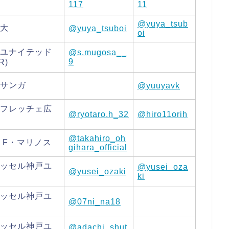
117
11
@yuya_tsub
大
@yuya_tsuboi
oi
ユナイテッド
@s.mugosa__
9
R)
サンガ
@yuuyavk
フレッチェ広
@ryotaro.h_32
@hiro11orih
@takahiro_oh
 F・マリノス
gihara_official
ッセル神戸ユ
@yusei_oza
@yusei_ozaki
ki
ッセル神戸ユ
@07ni_na18
ッセル神戸ユ
@adachi_shut