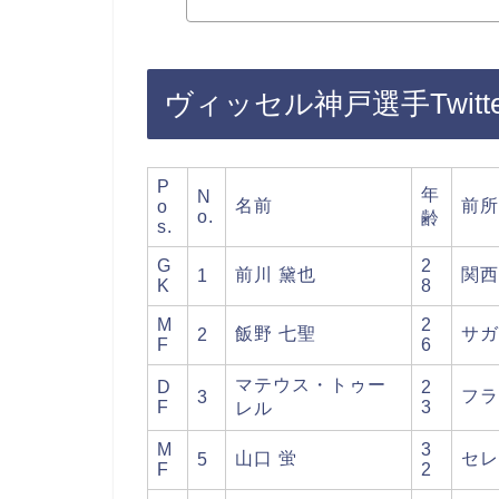
ヴィッセル神戸選手Twitter
P
年
N
名前
前所
o
o.
齢
s.
G
2
前川 黛也
関西
1
K
8
M
2
飯野 七聖
サガ
2
F
6
マテウス・トゥー
D
2
フラ
3
F
3
レル
M
3
山口 蛍
セレ
5
F
2