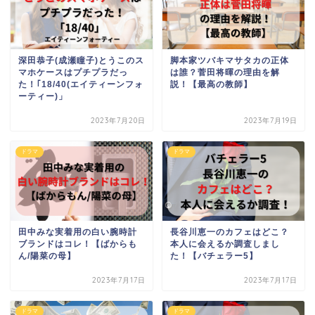
深田恭子(成瀬瞳子)とうこのス
脚本家ツバキマサタカの正体
マホケースはプチプラだっ
は誰？菅田将暉の理由を解
た！｢18/40(エイティーンフォ
説！【最高の教師】
ーティー)」
2023年7月20日
2023年7月19日
ドラマ
ドラマ
田中みな実着用の白い腕時計
長谷川恵一のカフェはどこ？
ブランドはコレ！【ばからも
本人に会えるか調査しまし
ん/陽菜の母】
た！【バチェラー5】
2023年7月17日
2023年7月17日
ドラマ
ドラマ