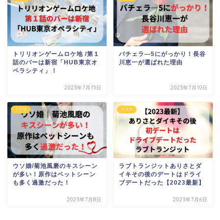
トリリオンゲームロケ地 /第１
バチェラ―5にがっかり！長谷
話のバーは新宿「HUB東京オ
川恵一が選ばれた理由
ペラシティ」！
2023年7月15日
2023年7月10日
ドラマ
ドラマ
ウソ婚/菊池風磨のキスシーン
ラブトランジットありさとダ
が多い！原作はベットシーン
イキその後のデートはドライ
も多く過激だった！
ブデートだった【2023最新】
2023年7月8日
2023年7月6日