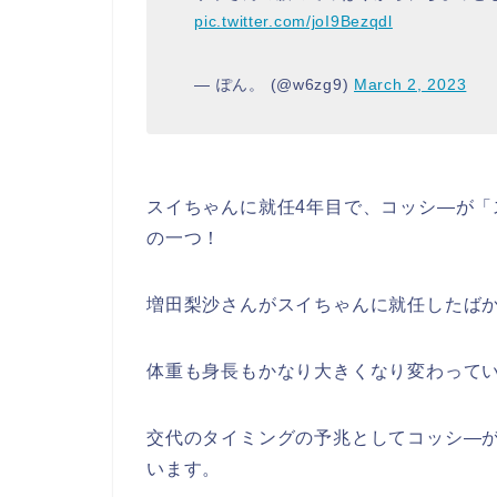
pic.twitter.com/joI9Bezqdl
— ぽん。 (@w6zg9)
March 2, 2023
スイちゃんに就任4年目で、コッシ―が
の一つ！
増田梨沙さんがスイちゃんに就任したばか
体重も身長もかなり大きくなり変わって
交代のタイミングの予兆としてコッシ―
います。