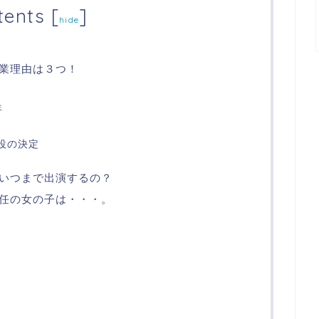
tents
[
]
hide
業理由は３つ！
年
ャ役の決定
いつまで出演するの？
任の女の子は・・・。