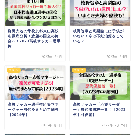
鎌田大地の母校京都東山高校
槙野智章と高梨臨には子供が
を徹底分析！悲願の国立の舞
いない！今は不妊治療をして
台へ！2023高校サッカー選手
いる？
権
2023年1月4日
2023年1月4日
スポーツ
スポーツ
高校サッカー選手権応援マネ
高校サッカー「応援リーダ
ージャー歴代をまとめて解説
ー」歴代優勝校一覧！【2023
【2024年】
年中村俊輔】
2023年1月2日
2022年12月29日