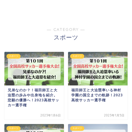
― CATEGORY ―
スポーツ
スポーツ
スポーツ
兄弟なのか？！福田師王と大
福田師王と大迫塁率いる神村
迫塁の歩みや出身地を紹介。
学園の国立までの軌跡！2023
悲願の優勝へ！2023高校サッ
高校サッカー選手権
カー選手権
2023年1月6日
2023年1月5日
スポーツ
スポーツ